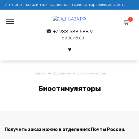
Перейти
Интернет-магазин для садоводов и садово-парковых хозяйств
к
содержанию
0
+7 988 588 588 9
с 9.00-18.00
Главная
Удобрения
Биостимуляторы
Биостимуляторы
Получить заказ можно в отделениях Почты России.